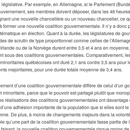
 législative. Par exemple, en Allemagne, si le Parlement (Bund
gouvernement, ses membres doivent déposer, dans les 48 heures
gnant une nouvelle chancelière ou un nouveau chancelier, ce q
 former une nouvelle coalition gouvernementale. Il n’y a donc 
stématique en élection. Quant à la durée, les législatures de g
des de scrutin de type proportionnel comme celles de l’Allemagn
l’Irlande ou de la Norvège durent entre 3,5 et 4 ans en moyenne, 
t sous des coalitions gouvernementales. Comparativement, le
 minoritaires québécoises ont duré 2,1 ans contre 3,5 ans pour l
ts majoritaires, pour une durée totale moyenne de 3,4 ans.
nement d’une coalition gouvernementale diffère de celui d’un 
et minoritaire, parce que le pouvoir est partagé plutôt que monop
 Les réalisations des coalitions gouvernementales ont davantage
d’une adhésion importante de la population que si elles sont le f
mme. De plus, à moins de changements majeurs dans la volonté
ible qu’une part de la coalition gouvernementale fasse partie de l
 faisant, la nouvelle coalition gouvernementale risque moins de 