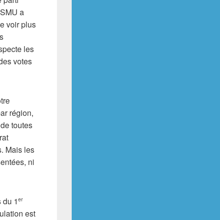
e SMU a
e voir plus
ns
specte les
des votes
tre
ar région,
 de toutes
rat
. Mais les
sentées, ni
s du 1
er
ulation est