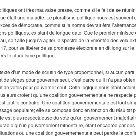
olitiques ont très mauvaise presse, comme si le fait de se réunir
ique était une maladie. Le pluralisme politique nous est souvent 
cès de démocratie, comme si la norme devrait être l’alternanc
ions politiques, existant de longue date. Que le premier ministr
au, soit allé jusqu’à agiter le spectre de la «montée des voix ex
017, pour se libérer de sa promesse électorale en dit long sur le
rs le pluralisme politique.
exte d’un mode de scrutin de type proportionnel, si aucun parti 
 de sièges pour gouverner seul, c’est parce qu’il n’a pas obten
t de votes pour gouverner seul. Cette logique nous étant actue
usieurs croient qu’une coalition gouvernementale ne respecte p
est tout le contraire. Une coalition gouvernementale est tout si
ssage populaire; elle se compose donc en fonction du résultat p
lle est plus respectueuse du vote qu’un gouvernement majoritaire
durable qu’un gouvernement minoritaire, étant encadrée par des
situations où une coalition gouvernementale peut perdre la conf