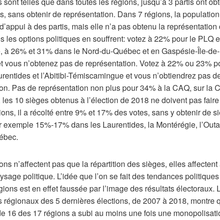
s sont telles que dans toutes les régions, jusqu’à 3 partis ont o
s, sans obtenir de représentation. Dans 7 régions, la populatio
appui à des partis, mais elle n’a pas obtenu la représentation
s les options politiques en souffrent: votez à 22% pour le PLQ e
, à 26% et 31% dans le Nord-du-Québec et en Gaspésie‑Île-de-
t vous n’obtenez pas de représentation. Votez à 22% ou 23% p
rentides et l’Abitibi-Témiscamingue et vous n’obtiendrez pas d
ion. Pas de représentation non plus pour 34% à la CAQ, sur la 
les 10 sièges obtenus à l’élection de 2018 ne doivent pas faire
ons, il a récolté entre 9% et 17% des votes, sans y obtenir de s
r exemple 15%-17% dans les Laurentides, la Montérégie, l’Outao
ébec.
ons n’affectent pas que la répartition des sièges, elles affectent
ysage politique. L’idée que l’on se fait des tendances politiques
gions est en effet faussée par l’image des résultats électoraux. 
s régionaux des 5 dernières élections, de 2007 à 2018, montre 
de 16 des 17 régions a subi au moins une fois une monopolisati