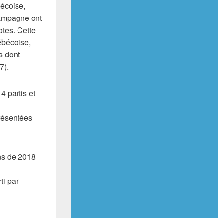
écoise,
 campagne ont
otes. Cette
uébécoise,
es dont
7).
 partis et
présentées
ins de 2018
ti par