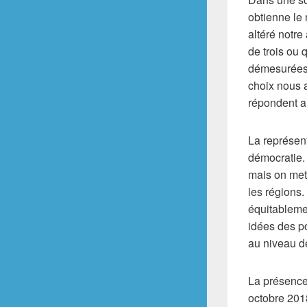
obtienne le
altéré notre
de trois ou 
démesurées 
choix nous 
répondent au
La représen
démocratie.
mais on met 
les régions.
équitablemen
idées des po
au niveau de
La présence 
octobre 2018