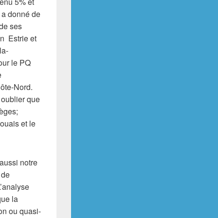
btenu 5% et
n a donné de
 de ses
n Estrie et
la-
our le PQ
e
Côte-Nord.
 oublier que
ièges;
uais et le
 aussi notre
 de
L’analyse
que la
on ou quasi-