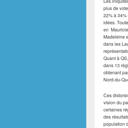
Les iniquité
plus de vote
22% à 34% d’
idées. Toute
en Mauricie
Madeleine e
dans les Lau
représentat
Quant à QS, 
dans 13 régi
obtenant pa
Nord-du-Qu
Ces distorsi
vision du pa
certaines ré
des résultat
population 