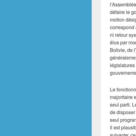
l’Assemblée
défaire le 
motion dési
correspond à
ni retour sy
élus par mo
Bolivie, de 
généralemen
législatures
gouvernemen
Le fonction
majoritaire 
seul parti.
de disposer 
seul progra
il est plaus
suivante; ce