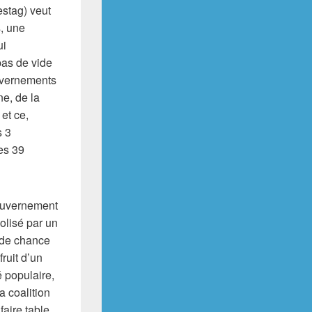
estag) veut
, une
ui
pas de vide
ouvernements
e, de la
et ce,
s 3
es 39
gouvernement
olisé par un
 de chance
ruit d’un
 populaire,
a coalition
faire table