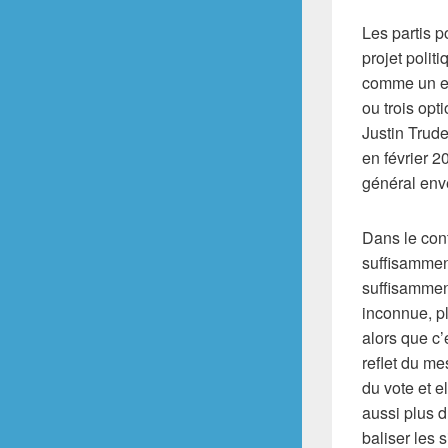
Les partis p
projet polit
comme un ex
ou trois opt
Justin Trude
en février 2
général enve
Dans le cont
suffisamment
suffisammen
inconnue, pl
alors que c’
reflet du me
du vote et e
aussi plus 
baliser les 