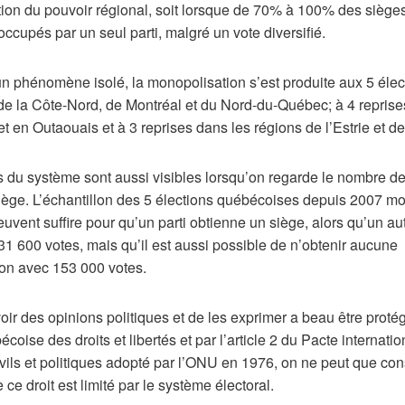
ion du pouvoir régional, soit lorsque de 70% à 100% des siège
occupés par un seul parti, malgré un vote diversifié.
un phénomène isolé, la monopolisation s’est produite aux 5 éle
 de la Côte-Nord, de Montréal et du Nord-du-Québec; à 4 reprise
 en Outaouais et à 3 reprises dans les régions de l’Estrie et de
s du système sont aussi visibles lorsqu’on regarde le nombre d
siège. L’échantillon des 5 élections québécoises depuis 2007 m
uvent suffire pour qu’un parti obtienne un siège, alors qu’un au
1 600 votes, mais qu’il est aussi possible de n’obtenir aucune
ion avec 153 000 votes.
voir des opinions politiques et de les exprimer a beau être proté
oise des droits et libertés et par l’article 2 du Pacte internation
ivils et politiques adopté par l’ONU en 1976, on ne peut que con
 ce droit est limité par le système électoral.