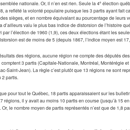
ssemblée nationale. Or, il n’en est rien. Seule la 4
élection québ
e
8, a reflété la volonté populaire puisque les 3 partis ayant fait
 des sièges, et en nombre équivalant au pourcentage de leurs v
i a d’ailleurs valu le plus bas indice de distorsion de l’histoire q
ivi par l’élection de 1960 (1,9), ces deux élections étant les seul
distorsion est de moins de 5 (depuis 1867, l’indice moyen est 17,
ésultats des régions, aucune région ne compte des députés des 4
comptent 3 partis (Capitale-Nationale, Montréal, Montérégie et
c-Saint-Jean). La règle c’est plutôt que 13 régions ne sont re
 2 partis.
e pour tout le Québec, 18 partis apparaissaient sur les bullet
7 régions, il y avait au moins 10 partis en course (jusqu’à 15 en
 Or, le nombre moyen de partis représentés n’est que de 1,8 par