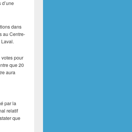
s d’une
ctions dans
s au Centre-
 Laval.
e votes pour
ontre que 20
tre aura
gé par la
al relatif
stater que