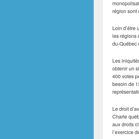
monopolisat
région sont 
Loin d’être 
les régions
du-Québec et
Les iniquité
obtenir un 
400 votes pe
besoin de 13
représentat
Le droit d’a
Charte québéc
aux droits c
l’exercice de