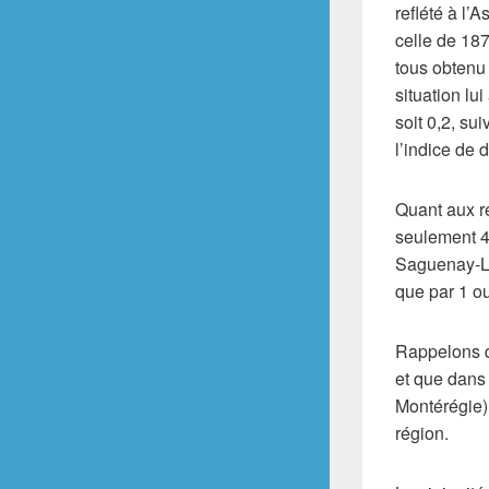
reflété à l’A
celle de 187
tous obtenu
situation lu
soit 0,2, su
l’indice de 
Quant aux r
seulement 4 
Saguenay‑La
que par 1 ou
Rappelons qu
et que dans 
Montérégie).
région.