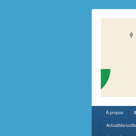
Menu
À propos
5
principal
Actualités/outi