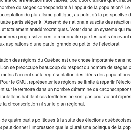
 nombre de sièges correspondant à l’appui de la population? L
 acceptation du pluralisme politique, au point où la perspective d
quatre partis siéger à l’Assemblée nationale suscite des réactio
et totalement antidémocratiques. Voter dans un système qui re
amènera progressivement à reconnaître que les partis recevant 
x aspirations d’une partie, grande ou petite, de l’électorat.
tation des régions du Québec est une chose importante dans no
 L’on se préoccupe beaucoup du respect du nombre de sièges p
moins l’accent sur la représentation des idées des populations
 Pour le SMU, représenter les régions se limite à répartir l’électo
t sur le territoire dans un nombre déterminé de circonscriptions
pulations habitant ces territoires ne sont pas pour autant repré
 la circonscription ni sur le plan régional.
de quatre partis politiques à la suite des élections québécoise
 peut donner l’impression que le pluralisme politique de la pop