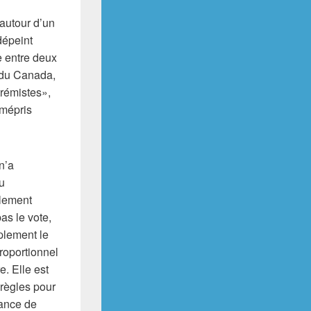
 autour d’un
dépeint
e entre deux
e du Canada,
trémistes»,
 mépris
n’a
u
llement
as le vote,
mplement le
roportionnel
. Elle est
 règles pour
iance de