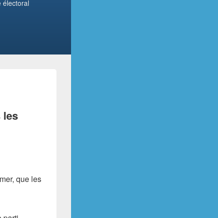
 électoral
 les
imer, que les
 parti