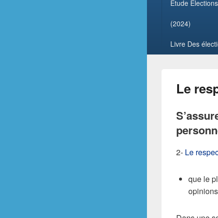
Étude Élections
(2024)
Livre Des élect
Le resp
S’assure
personn
2-
Le respec
que le p
opinions
Dans une soc