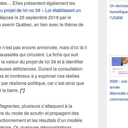
tes… Elles présentent également les
Un doctora
u projet de loi no 39 « Loi établissant un
honorifique
 déposé le 25 septembre 2019 par le
l’UQAM
 avenir Québec, en lien avec le thème de
 n’est pas encore annoncée, mais d’ici là il
faussetés qui circulent. La fiche qui suit
a valeur du projet de loi 39 et à identifier
ses déficiences. Durant la consultation
s et nombreux à y exprimer nos réelles
2026 : une
 par réalisme politique, car c’est ainsi que
année
 la barre.
[*]
électorale 
commence
lagrantes, plusieurs s’attaquent à la
me du mode de scrutin et propagent des
ctionnement et les résultats d’un modèle
toire. Or, quelques démonstrations