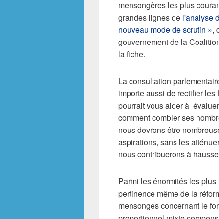
mensongères les plus couran
grandes lignes de
l'analyse d
nouveau mode de scrutin »
,
gouvernement de la Coalition
la fiche.
La consultation parlementaire
importe aussi de rectifier les 
pourrait vous aider à évaluer l
comment combler ses nombreu
nous devrons être nombreuse
aspirations, sans les atténuer
nous contribuerons à hausser
Parmi les énormités les plus f
pertinence même de la réfor
mensonges concernant le fon
proportionnel mixte compensa