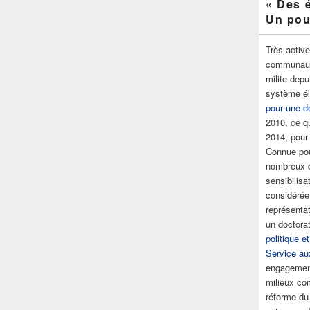
« Des é
Un pou
Très active
communaut
milite dep
système éle
pour une d
2010, ce q
2014, pour
Connue pou
nombreux d
sensibilisat
considérée
représentat
un doctorat
politique e
Service au
engagement
milieux co
réforme du