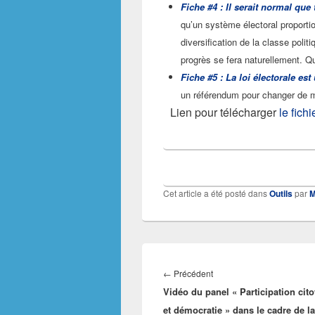
Fiche #4 : Il serait normal qu
qu’un système électoral proportion
diversification de la classe politiq
progrès se fera naturellement. Qu
Fiche #5 : La loi électorale es
un référendum pour changer de mo
Lien pour télécharger
le fich
Cet article a été posté dans
Outils
par
M
Navigation
de
Article
←
Précédent
l’article
Vidéo du panel « Participation cit
précédent :
et démocratie » dans le cadre de la