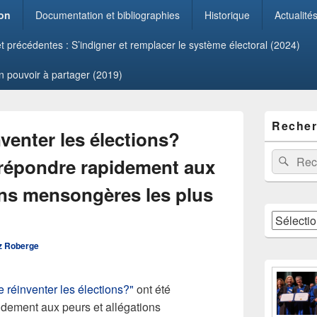
ion
Documentation et bibliographies
Historique
Actualité
 précédentes : S’indigner et remplacer le système électoral (2024)
Un pouvoir à partager (2019)
Zone
Recher
principale
nventer les élections?
de
widget
Recherche 
Rech
 répondre rapidement aux
pour
la
ons mensongères les plus
barre
latérale
Catégories
z Roberge
e réinventer les élections?"
ont été
dement aux peurs et allégations