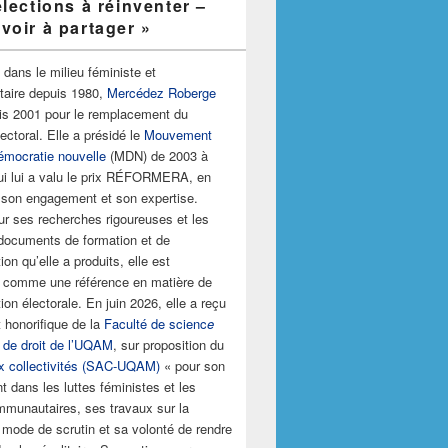
lections à réinventer –
voir à partager »
 dans le milieu féministe et
aire depuis 1980,
Mercédez Roberge
uis 2001 pour le remplacement du
ctoral. Elle a présidé le
Mouvement
émocratie nouvelle
(MDN) de 2003 à
ui lui a valu le prix RÉFORMERA, en
 son engagement et son expertise.
r ses recherches rigoureuses et les
ocuments de formation et de
ion qu’elle a produits, elle est
 comme une référence en matière de
ion électorale. En juin 2026, elle a reçu
 honorifique de la
Faculté de scienc
e
t de droit de l’UQAM
, sur proposition du
x collectivités (SAC-UQAM)
« pour son
 dans les luttes féministes et les
mmunautaires, ses travaux sur la
 mode de scrutin et sa volonté de rendre