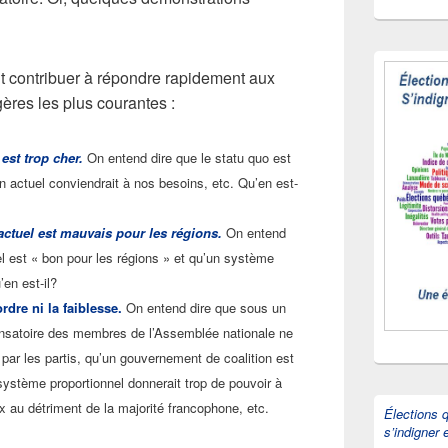
nt contribuer à répondre rapidement aux
ères les plus courantes :
est trop cher.
On entend dire que le statu quo est
n actuel conviendrait à nos besoins, etc. Qu’en est-
actuel est mauvais pour les régions.
On entend
el est « bon pour les régions » et qu’un système
’en est-il?
ordre ni la faiblesse.
On entend dire que sous un
nsatoire des membres de l’Assemblée nationale ne
ar les partis, qu’un gouvernement de coalition est
 système proportionnel donnerait trop de pouvoir à
x au détriment de la majorité francophone, etc.
Élections 
s’indigner 