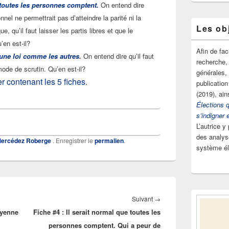
e toutes les personnes comptent.
On entend dire
nel ne permettrait pas d’atteindre la parité ni la
Les obj
ue, qu’il faut laisser les partis libres et que le
’en est-il?
Afin de fac
t une loi comme les autres
.
On entend dire qu’il faut
recherche, 
de de scrutin. Qu’en est-il?
générales,
ier contenant les 5 fiches
.
publication
(2019), ain
Élections 
s’indigner 
L’autrice y
des analyse
ercédez Roberge
. Enregistrer le
permalien
.
système él
Article
Suivant
→
oyenne
Fiche #4 : Il serait normal que toutes les
suivant :
personnes comptent. Qui a peur de