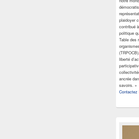
notre mond
démocratis
représenta
plaidoyer c
contribué à
politique q
Table des 
organisme
(TRPOCB), 
liberté d’a
participati
collectivit
ancrée dans
savoirs. »
Contactez l