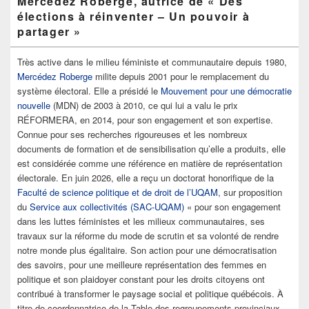
Mercédez Roberge, autrice de « Des
élections à réinventer – Un pouvoir à
partager »
Très active dans le milieu féministe et communautaire depuis 1980,
Mercédez Roberge
milite depuis 2001 pour le remplacement du
système électoral. Elle a présidé le
Mouvement pour une démocratie
nouvelle
(MDN) de 2003 à 2010, ce qui lui a valu le prix
RÉFORMERA, en 2014, pour son engagement et son expertise.
Connue pour ses recherches rigoureuses et les nombreux
documents de formation et de sensibilisation qu’elle a produits, elle
est considérée comme une référence en matière de représentation
électorale. En juin 2026, elle a reçu un doctorat honorifique de la
Faculté de scienc
e
politique et de droit de l’UQAM
, sur proposition
du
Service aux collectivités (SAC-UQAM)
« pour son engagement
dans les luttes féministes et les milieux communautaires, ses
travaux sur la réforme du mode de scrutin et sa volonté de rendre
notre monde plus égalitaire. Son action pour une démocratisation
des savoirs, pour une meilleure représentation des femmes en
politique et son plaidoyer constant pour les droits citoyens ont
contribué à transformer le paysage social et politique québécois. À
titre de coordonnatrice de la Table des regroupements provinciaux