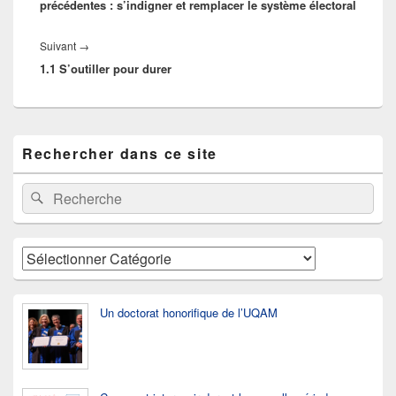
précédentes : s’indigner et remplacer le système électoral
Article
Suivant
→
1.1 S’outiller pour durer
suivant :
Zone
Rechercher dans ce site
principale
de
widget
Recherche :
Rechercher
pour
la
barre
latérale
Catégories
Un doctorat honorifique de l’UQAM