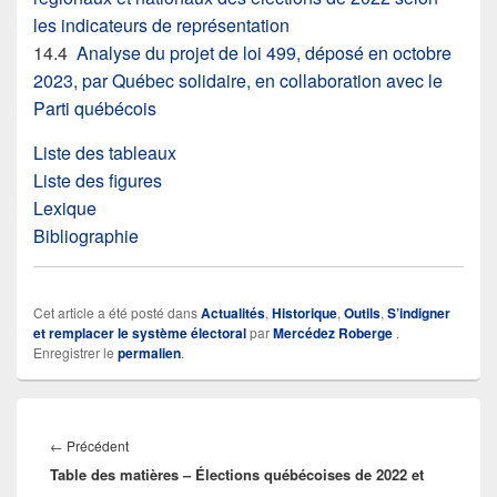
les indicateurs de représentation
14.4
Analyse du projet de loi 499, déposé en octobre
2023, par Québec solidaire, en collaboration avec le
Parti québécois
Liste des tableaux
Liste des figures
Lexique
Bibliographie
Cet article a été posté dans
Actualités
,
Historique
,
Outils
,
S’indigner
et remplacer le système électoral
par
Mercédez Roberge
.
Enregistrer le
permalien
.
Navigation
de
Article
←
Précédent
l’article
Table des matières – Élections québécoises de 2022 et
précédent :