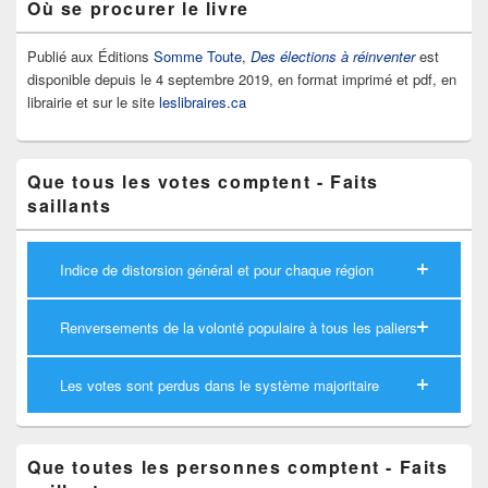
Où se procurer le livre
Publié aux Éditions
Somme Toute
,
Des élections à réinventer
est
disponible depuis le 4 septembre 2019, en format imprimé et pdf, en
librairie et sur le site
leslibraires.ca
Que tous les votes comptent - Faits
saillants
Indice de distorsion général et pour chaque région
Renversements de la volonté populaire à tous les paliers
Les votes sont perdus dans le système majoritaire
Que toutes les personnes comptent - Faits