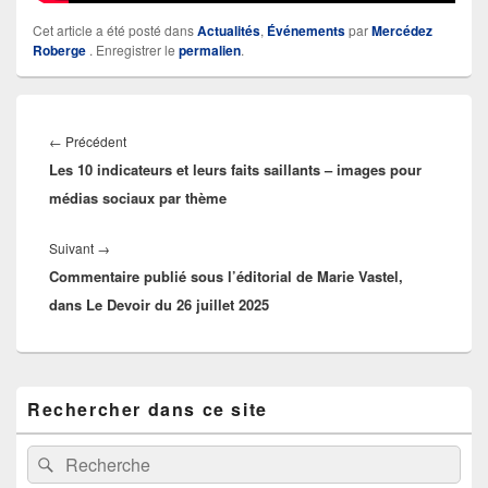
Cet article a été posté dans
Actualités
,
Événements
par
Mercédez
Roberge
. Enregistrer le
permalien
.
Navigation
de
Article
←
Précédent
l’article
Les 10 indicateurs et leurs faits saillants – images pour
précédent :
médias sociaux par thème
Article
Suivant
→
Commentaire publié sous l’éditorial de Marie Vastel,
suivant :
dans Le Devoir du 26 juillet 2025
Zone
Rechercher dans ce site
principale
de
widget
Recherche :
Rechercher
pour