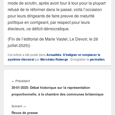
mode de scrutin, après avoir tour à tour pour la plupart
refusé de le réformer dans le passé, voilà l’occasion
pour leurs dirigeants de faire preuve de maturité
politique en corrigeant, par respect pour leurs
électeurs, ce déficit démocratique.
(Fin de l’éditorial de Marie Vastel, Le Devoir, le 26
juillet 2025))
Cet article a été posté dans
Actualités
,
S’indigner et remplacer le
système électoral
par
Mercédez Roberge
. Enregistrer le
permalien
.
Navigation
de
Article
←
Précédent
l’article
30-01-2025: Débat historique sur la représentation
précédent :
proportionnelle, à la chambre des communes britannique
Article
Suivant
→
Revue de presse
suivant :