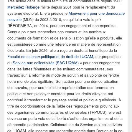
Très active dans le milieu féministe et communautaire depuis 1980,
Mercédez Roberge
milite depuis 2001 pour le remplacement du
système électoral. Elle a présidé le
Mouvement pour une démocratie
nouvelle
(MDN) de 2003 à 2010, ce qui lui a valu le prix
RÉFORMERA, en 2014, pour son engagement et son expertise.
Connue pour ses recherches rigoureuses et les nombreux
documents de formation et de sensibilisation qu’elle a produits, elle
est considérée comme une référence en matière de représentation
électorale. En juin 2026, elle a reçu un doctorat honorifique de la
Faculté de scienc
e
politique et de droit de l’UQAM
, sur proposition
du
Service aux collectivités (SAC-UQAM)
« pour son engagement
dans les luttes féministes et les milieux communautaires, ses
travaux sur la réforme du mode de scrutin et sa volonté de rendre
notre monde plus égalitaire. Son action pour une démocratisation
des savoirs, pour une meilleure représentation des femmes en
politique et son plaidoyer constant pour les droits citoyens ont
contribué à transformer le paysage social et politique québécois. À
titre de coordonnatrice de la Table des regroupements provinciaux
des organismes communautaires et bénévoles (TRPOCB), elle est
devenue un porte-voix de la liberté d’action des organismes et de la
démocratie participative. Collaboratrice du Service aux collectivités
de l’UQAM, elle incarne une recherche ancrée dans l’action et la co-