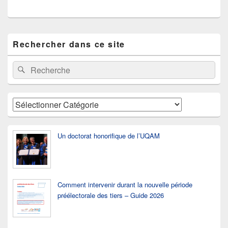
Zone
Rechercher dans ce site
principale
de
widget
Recherche :
Rechercher
pour
la
barre
latérale
Catégories
Un doctorat honorifique de l’UQAM
Comment intervenir durant la nouvelle période
préélectorale des tiers – Guide 2026