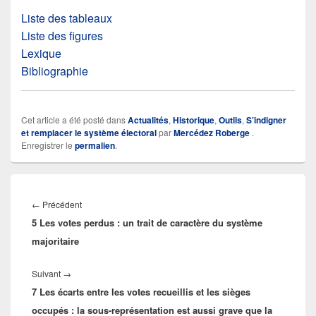
Liste des tableaux
Liste des figures
Lexique
Bibliographie
Cet article a été posté dans
Actualités
,
Historique
,
Outils
,
S’indigner
et remplacer le système électoral
par
Mercédez Roberge
.
Enregistrer le
permalien
.
Navigation
de
Article
←
Précédent
l’article
5 Les votes perdus : un trait de caractère du système
précédent :
majoritaire
Article
Suivant
→
7 Les écarts entre les votes recueillis et les sièges
suivant :
occupés : la sous-représentation est aussi grave que la