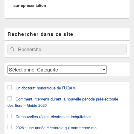
surreprésentation
Zone
Rechercher dans ce site
principale
de
widget
Recherche :
Rechercher
pour
la
barre
latérale
Catégories
Un doctorat honorifique de l’UQAM
Comment intervenir durant la nouvelle période préélectorale
des tiers – Guide 2026
De nouvelles règles électorales inéquitables
2026 : une année électorale qui commence mal