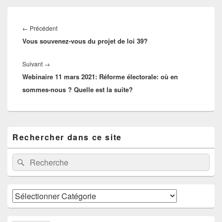
Navigation
de
Article
←
Précédent
l’article
Vous souvenez-vous du projet de loi 39?
précédent :
Article
Suivant
→
Webinaire 11 mars 2021: Réforme électorale: où en
suivant :
sommes-nous ? Quelle est la suite?
Zone
Rechercher dans ce site
principale
de
widget
Recherche :
Rechercher
pour
la
barre
latérale
Catégories