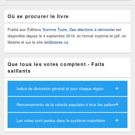
Où se procurer le livre
Publié aux Éditions
Somme Toute
,
Des élections à réinventer
est
disponible depuis le 4 septembre 2019, en format imprimé et pdf, en
librairie et sur le site
leslibraires.ca
Que tous les votes comptent - Faits
saillants
Indice de distorsion général et pour chaque région
Renversements de la volonté populaire à tous les paliers
Les votes sont perdus dans le système majoritaire